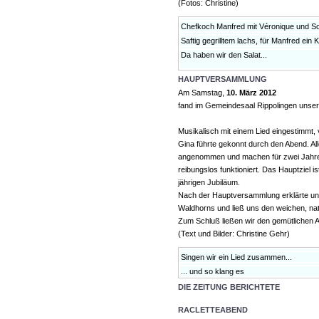
(Fotos: Christine)
Chefkoch Manfred mit Véronique und So
Saftig gegrilltem lachs, für Manfred ein K
Da haben wir den Salat...
HAUPTVERSAMMLUNG
Am Samstag,
10. März 2012
fand im Gemeindesaal Rippolingen unser
Musikalisch mit einem Lied eingestimmt,
Gina führte gekonnt durch den Abend. A
angenommen und machen für zwei Jahren 
reibungslos funktioniert. Das Hauptziel i
jährigen Jubiläum.
Nach der Hauptversammlung erklärte uns
Waldhorns und ließ uns den weichen, nat
Zum Schluß ließen wir den gemütlichen 
(Text und Bilder: Christine Gehr)
Singen wir ein Lied zusammen...
... und so klang es
DIE ZEITUNG BERICHTETE
RACLETTEABEND