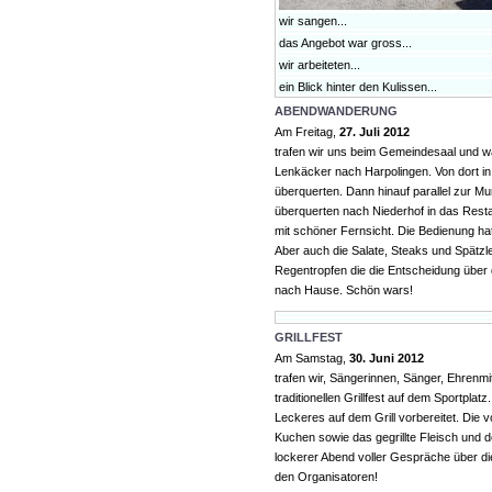
wir sangen...
das Angebot war gross...
wir arbeiteten...
ein Blick hinter den Kulissen...
ABENDWANDERUNG
Am Freitag,
27. Juli 2012
trafen wir uns beim Gemeindesaal und 
Lenkäcker nach Harpolingen. Von dort in 
überquerten. Dann hinauf parallel zur 
überquerten nach Niederhof in das Restau
mit schöner Fernsicht. Die Bedienung hat
Aber auch die Salate, Steaks und Spätz
Regentropfen die die Entscheidung über 
nach Hause. Schön wars!
GRILLFEST
Am Samstag,
30. Juni 2012
trafen wir, Sängerinnen, Sänger, Ehrenmi
traditionellen Grillfest auf dem Sportpla
Leckeres auf dem Grill vorbereitet. Die
Kuchen sowie das gegrillte Fleisch und d
lockerer Abend voller Gespräche über d
den Organisatoren!