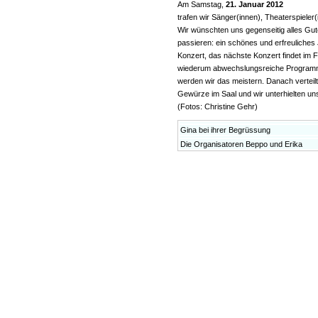
Am Samstag,
21. Januar 2012
trafen wir Sänger(innen), Theaterspiele
Wir wünschten uns gegenseitig alles Gu
passieren: ein schönes und erfreuliches
Konzert, das nächste Konzert findet im F
wiederum abwechslungsreiche Programm w
werden wir das meistern. Danach verteil
Gewürze im Saal und wir unterhielten uns
(Fotos: Christine Gehr)
Gina bei ihrer Begrüssung
Die Organisatoren Beppo und Erika