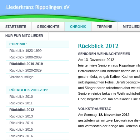
STARTSEITE
GESCHICHTE
CHRONIK
TERMINE
MITGLIED
NUR FÜR MITGLIEDER
CHRONIK:
Rückblick 1923-1999
SENIOREN-WEIHNACHTSFEIER
Rückblick 2000-2009
Am 13. Dezember 2012
Rückblick 2010-2019
feierten viele Senioren aus Rippolingen i
Rückblick 2020-2029
Betreuerinnen und Betreuer hatten die Tis
geschmückt, es gab Kaffee, Kuchen und 
Vereinsausflüge
selbstgemachten Fotos. Berufsbedingt k
und Sänger daran teilnehmen aber wir 
RÜCKBLICK 2010-2019:
Senioren einige bekannte Weihnachtslied
Rückblick 2010
Chor, begleitet von Jan am Klavier. Eine
Rückblick 2011
VOLKSTRAUERTAG
Rückblick 2012
Am Sonntag,
18. November 2012
Rückblick 2013
gestalteten wir mit zwei Liedvorträge die
Rückblick 2014
und Vermissten der Kriege am Denkmal i
Rückblick 2015
Rückblick 2016