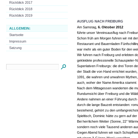
Rückblick 2017
Rückblick 2018
Rückblick 2019
AUSFLUG NACH FREIBURG
Am Samstag,
6. Oktober 2012
ALLGEMEIN:
führte unser Vereinsausflug nach Freibur
Startseite
Schon früh am Morgen fuhren wir mit d
Impressum
Restaurant und Bauernladen Fünfschilling
Satzung
war mehr als ein guter Boden für den wei
Wir fuhren nach Freiburg und erlebten dor
gekleidete professionelle Schauspieler-
Superlativen Freiburgs: die drei Toren d
der Stadt die von Hand errichtet wurden, 
1091, die wahren und unwahren Mythen, 
auch, woher der Name Amerika stammt: 
Nach dem Mittagessen wanderten die muti
Rundumsicht über Freiburg und die Wäl
Andere nahmen an einer Führung durch da
durch die lange Bauzeit entstanden: rom
bestehend, gehört zu den umfangreichsten
Spieltisch, Dominic hätte zu gern auf der 
Bei herrlichem Wetter (Sonne, 22° Wärme)
sondern noch viele Tausend anderen auc
Gegen Abend fuhren wir nach Schopfheim