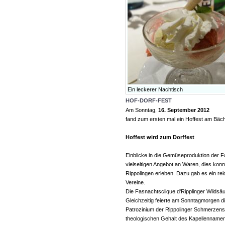
Ein leckerer Nachtisch
HOF-DORF-FEST
Am Sonntag,
16. September 2012
fand zum ersten mal ein Hoffest am Bächl
Hoffest wird zum Dorffest
Einblicke in die Gemüseproduktion der F
vielseitigen Angebot an Waren, dies kon
Rippolingen erleben. Dazu gab es ein rei
Vereine.
Die Fasnachtsclique d'Ripplinger Wildsäu
Gleichzeitig feierte am Sonntagmorgen d
Patrozinium der Rippolinger Schmerzensk
theologischen Gehalt des Kapellennamens