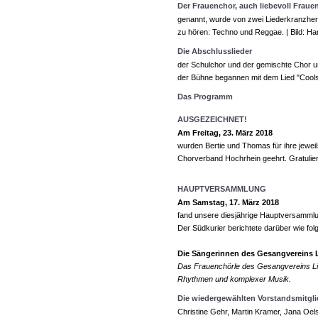
Der Frauenchor, auch liebevoll Frau
genannt, wurde von zwei Liederkranzherr
zu hören: Techno und Reggae. | Bild: 
Die Abschlusslieder
der Schulchor und der gemischte Chor un
der Bühne begannen mit dem Lied "Cools
Das Programm
AUSGEZEICHNET!
Am Freitag, 23. März 2018
wurden Bertie und Thomas für ihre jeweil
Chorverband Hochrhein geehrt. Gratulier
HAUPTVERSAMMLUNG
Am Samstag, 17. März 2018
fand unsere diesjährige Hauptversammlu
Der Südkurier berichtete darüber wie folg
Die Sängerinnen des Gesangvereins L
Das Frauenchörle des Gesangvereins Li
Rhythmen und komplexer Musik.
Die wiedergewählten Vorstandsmitglie
Christine Gehr, Martin Kramer, Jana Oe