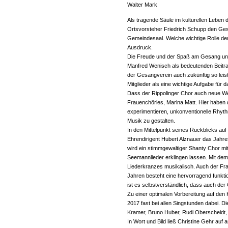
Walter Mark
Als tragende Säule im kulturellen Leben
Ortsvorsteher Friedrich Schupp den Ge
Gemeindesaal. Welche wichtige Rolle der
Ausdruck.
Die Freude und der Spaß am Gesang und
Manfred Wenisch als bedeutenden Beitra
der Gesangverein auch zukünftig so leis
Mitglieder als eine wichtige Aufgabe für
Dass der Rippolinger Chor auch neue Weg
Frauenchörles, Marina Matt. Hier haben di
experimentieren, unkonventionelle Rhy
Musik zu gestalten.
In den Mittelpunkt seines Rückblicks au
Ehrendirigent Hubert Alznauer das Jahr
wird ein stimmgewaltiger Shanty Chor mi
Seemannlieder erklingen lassen. Mit de
Liederkranzes musikalisch. Auch der Fr
Jahren besteht eine hervorragend funkti
ist es selbstverständlich, dass auch de
Zu einer optimalen Vorbereitung auf de
2017 fast bei allen Singstunden dabei. D
Kramer, Bruno Huber, Rudi Oberscheidt,
In Wort und Bild ließ Christine Gehr au