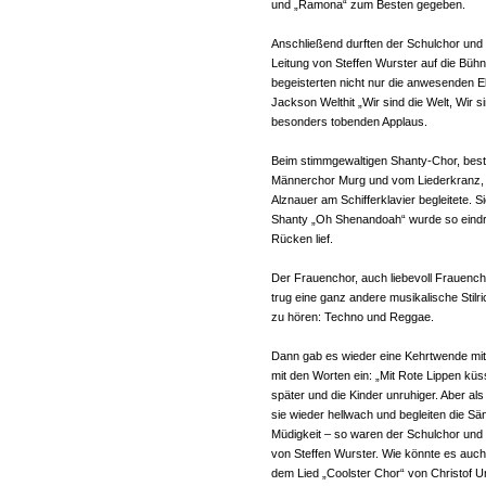
und „Ramona“ zum Besten gegeben.
Anschließend durften der Schulchor und
Leitung von Steffen Wurster auf die Bühn
begeisterten nicht nur die anwesenden Elt
Jackson Welthit „Wir sind die Welt, Wir s
besonders tobenden Applaus.
Beim stimmgewaltigen Shanty-Chor, bes
Männerchor Murg und vom Liederkranz, ü
Alznauer am Schifferklavier begleitete. S
Shanty „Oh Shenandoah“ wurde so eindr
Rücken lief.
Der Frauenchor, auch liebevoll Frauenc
trug eine ganz andere musikalische Stil
zu hören: Techno und Reggae.
Dann gab es wieder eine Kehrtwende mit 
mit den Worten ein: „Mit Rote Lippen k
später und die Kinder unruhiger. Aber al
sie wieder hellwach und begleiten die Sä
Müdigkeit – so waren der Schulchor und d
von Steffen Wurster. Wie könnte es auch
dem Lied „Coolster Chor“ von Christof 