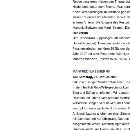
Revue passieren. Neben den Theaterabend
Niederlande unter dem Thema „Wasserm
Keine Veränderungen im Vorstand gab es
stellvertretenden Vorsitzenden Jana Oel
in ihren Ämtern. Die Aufgabe des Festwi
Manuela Bodwen und Martin Kramer. Die
Der Verein
Der Liederkranz Rippolingen, als Männer
Hubert Alznauer). Daneben besteht noch 
Passivmitgliedern gehören 26 Sänger de
Jahr 2017 auf dem Programm. Wichtiger 
Manfred Wenisch, Telefon 07761/76 87, o
MANFRED WASSMER 60
Am Samstag, 27. Januar 2018
hat unser Sänger Manfred Wassmer uns i
In dem festlich Rot-Weiß-geschmückten 
Sekt und Säften empfangen. Wir sangen i
Rolle bekam. Unser Vorsitzender Manfred 
versierten Sänger, Vereinswirt und Thea
zustopf für seine geplante Schiffsreise.
Antipasti, Lachstranchen an einer Zitro
mit Gemüse und Kartoffelgratin, Dessert
ausgesuchte Weine. Manfred legte auch s
Gängen wurde, mit Livemusik, das Tanz