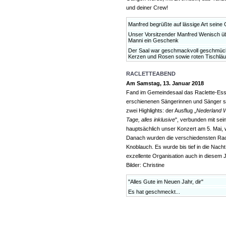
und deiner Crew!
Manfred begrüßte auf lässige Art seine
Unser Vorsitzender Manfred Wenisch üb
Manni ein Geschenk
Der Saal war geschmackvoll geschmück
Kerzen und Rosen sowie roten Tischläu
RACLETTEABEND
Am Samstag, 13. Januar 2018
Fand im Gemeindesaal das Raclette-Esse
erschienenen Sängerinnen und Sänger so
zwei Highlights: der Ausflug „
Nederland 
Tage, alles inklusive
", verbunden mit sei
hauptsächlich unser Konzert am 5. Mai, 
Danach wurden die verschiedensten Rac
Knoblauch. Es wurde bis tief in die Nac
exzellente Organisation auch in diesem J
Bilder: Christine
"Alles Gute im Neuen Jahr, dir"
Es hat geschmeckt...