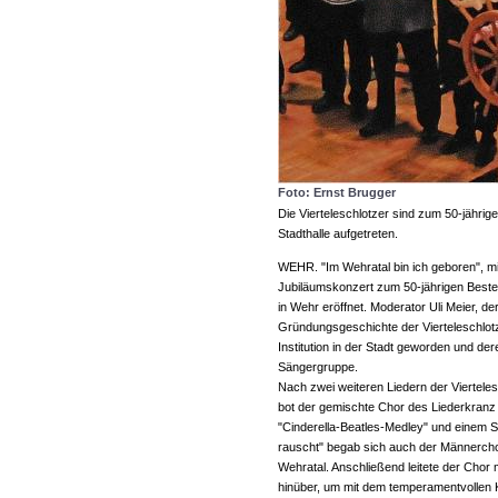
Foto: Ernst Brugger
Die Vierteleschlotzer sind zum 50-jähri
Stadthalle aufgetreten.
WEHR. "Im Wehratal bin ich geboren", mi
Jubiläumskonzert zum 50-jährigen Beste
in Wehr eröffnet. Moderator Uli Meier, d
Gründungsgeschichte der Vierteleschlotz
Institution in der Stadt geworden und de
Sängergruppe.
Nach zwei weiteren Liedern der Vierteles
bot der gemischte Chor des Liederkranz 
"Cinderella-Beatles-Medley" und einem S
rauscht" begab sich auch der Männercho
Wehratal. Anschließend leitete der Chor 
hinüber, um mit dem temperamentvollen Kl