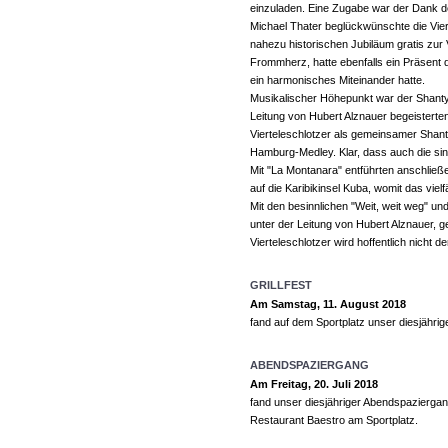
einzuladen. Eine Zugabe war der Dank d
Michael Thater beglückwünschte die Vier
nahezu historischen Jubiläum gratis zu
Frommherz, hatte ebenfalls ein Präsent d
ein harmonisches Miteinander hatte.
Musikalischer Höhepunkt war der Shant
Leitung von Hubert Alznauer begeisterte
Vierteleschlotzer als gemeinsamer Shan
Hamburg-Medley. Klar, dass auch die si
Mit "La Montanara" entführten anschließen
auf die Karibikinsel Kuba, womit das vi
Mit den besinnlichen "Weit, weit weg" un
unter der Leitung von Hubert Alznauer, 
Vierteleschlotzer wird hoffentlich nicht d
GRILLFEST
Am Samstag, 11. August 2018
fand auf dem Sportplatz unser diesjähriges
ABENDSPAZIERGANG
Am Freitag, 20. Juli 2018
fand unser diesjähriger Abendspazierga
Restaurant Baestro am Sportplatz.