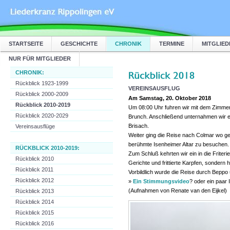
STARTSEITE
GESCHICHTE
CHRONIK
TERMINE
MITGLIED
NUR FÜR MITGLIEDER
CHRONIK:
Rückblick 1923-1999
VEREINSAUSFLUG
Rückblick 2000-2009
Am Samstag, 20. Oktober 2018
Rückblick 2010-2019
Um 08:00 Uhr fuhren wir mit dem Zimme
Rückblick 2020-2029
Brunch. Anschließend unternahmen wir ei
Brisach.
Vereinsausflüge
Weiter ging die Reise nach Colmar wo ge
berühmte Isenheimer Altar zu besuchen.
RÜCKBLICK 2010-2019:
Zum Schluß kehrten wir ein in die Friter
Rückblick 2010
Gerichte und frittierte Karpfen, sondern h
Rückblick 2011
Vorbildlich wurde die Reise durch Beppo 
Rückblick 2012
»
Ein Stimmungsvideo
? oder ein paar
(Aufnahmen von Renate van den Eijkel)
Rückblick 2013
Rückblick 2014
Rückblick 2015
Rückblick 2016