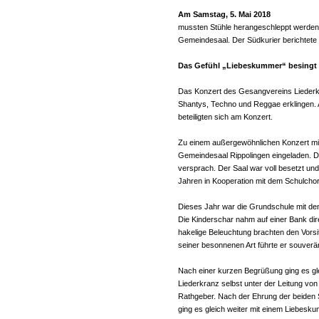
Am Samstag, 5. Mai 2018
mussten Stühle herangeschleppt werden 
Gemeindesaal. Der Südkurier berichtete d
Das Gefühl „Liebeskummer“ besingt d
Das Konzert des Gesangvereins Liederk
Shantys, Techno und Reggae erklingen.
beteiligten sich am Konzert.
Zu einem außergewöhnlichen Konzert mit
Gemeindesaal Rippolingen eingeladen. D
versprach. Der Saal war voll besetzt und
Jahren in Kooperation mit dem Schulchor
Dieses Jahr war die Grundschule mit den 
Die Kinderschar nahm auf einer Bank di
hakelige Beleuchtung brachten den Vors
seiner besonnenen Art führte er souver
Nach einer kurzen Begrüßung ging es gl
Liederkranz selbst unter der Leitung von
Rathgeber. Nach der Ehrung der beiden 
ging es gleich weiter mit einem Liebesk