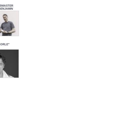
BMASTER
BENJAMIN
LORLE"