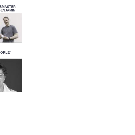
BMASTER
BENJAMIN
LORLE"