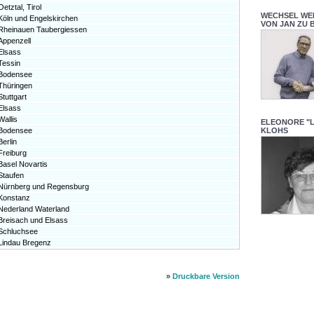
Oetztal, Tirol
WECHSEL WE
Köln und Engelskirchen
VON JAN ZU 
Rheinauen Taubergiessen
Appenzell
Elsass
Tessin
Bodensee
Thüringen
Stuttgart
Elsass
Wallis
ELEONORE "
Bodensee
KLOHS
Berlin
Freiburg
Basel Novartis
Staufen
Nürnberg und Regensburg
Konstanz
Nederland Waterland
Breisach und Elsass
Schluchsee
Lindau Bregenz
»
Druckbare Version