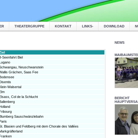
ER
THEATERGRUPPE
KONTAKT
LINKS-
DOWNLOAD
N
NEWS
Ziel
MAIBAUMSTEL
3-Seenfahrt Biel
Lugano
Schwangau, Neuschwanstein
Wallis Grächen, Saas Fee
Bodensee
Disentis
Klein-Walsertal
Elm
Elsass, Col de la Schlucht
BERICHT
Ballenberg
HAUPTVERS
Holland
Fribourg
Blumberg Sauschwänzlebahn
Paris
St. Blasien und Feldberg mit dem Chorale des Vallées
Markgräflerland
Franken