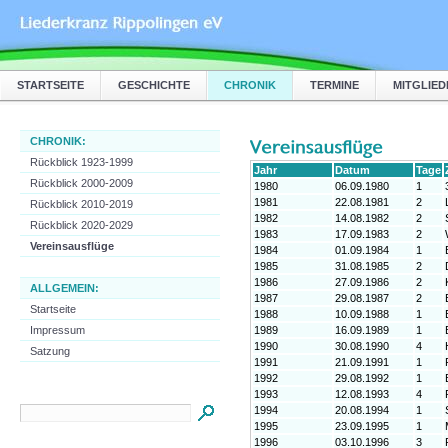
STARTSEITE
GESCHICHTE
CHRONIK
TERMINE
MITGLIED
CHRONIK:
Rückblick 1923-1999
Jahr
Datum
Tage
Rückblick 2000-2009
1980
06.09.1980
1
1981
22.08.1981
2
Rückblick 2010-2019
1982
14.08.1982
2
Rückblick 2020-2029
1983
17.09.1983
2
Vereinsausflüge
1984
01.09.1984
1
1985
31.08.1985
2
1986
27.09.1986
2
ALLGEMEIN:
1987
29.08.1987
2
Startseite
1988
10.09.1988
1
Impressum
1989
16.09.1989
1
1990
30.08.1990
4
Satzung
1991
21.09.1991
1
1992
29.08.1992
1
1993
12.08.1993
4
1994
20.08.1994
1
1995
23.09.1995
1
1996
03.10.1996
3