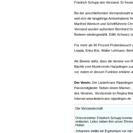
Friedrich Schupp den Vorstand. Er freute
Bei der anschließenden Vorstandswahl wu
weil sich die langjährige Amtsinhaberin He
Manfred Wenisch und Schriftführerin Chr
Vorstand wurden außerdem Bernhard Ge
Bodwen wiedergewählt. Edith Schwarz wu
Für mehr als 80 Prozent Probenbesuch w
Leppla, Erika Brix, Walter Lehmann, Ber
Als Beweis dafür, dass die Vereine von 
Bächle vom Musikverein Harpolingen z
vor, indem er dessen Funktion erklärte u
Der Verein:
Der Liederkranz Rippolingen
Passivmitglieder. Neben einem Männer-,
des Vereines. Vorsitzende ist Regina Ma
Internet:www.liederkranz-rippolingen.de
Die Vorstandschaft
Ortsvorsteher Friedrich Schupp konnte
entlasten. Links neben ihm unser Ehrenm
Huber.
Johannes stellte ein Euphonium vor mit 