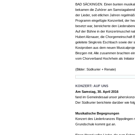
BAD SÄCKINGEN. Einen bunten musikalis
bekamen die Zuhörer am Samstagabend b
der Lieder, seit etlichen Jahren regelmäß
Programm eingefügte Konzertteil, der h
besetzt war, bereicherte den Liederabe
Auf der Bühne in der Konzertmuschel na
Hubert Alznauer, die Chorgemeinschaft B
geleitete Singkreis Eschbach sowie der 
Kostproben aus dem neuen Musicalproj
Binzgen mit. Alle zusammen brachten ei
vom Chorverband Hochrhein als Initiator
(Bilder: Südkurier + Renate)
KONZERT: AUF UNS
Am Samstag, 30. April 2016
fand im Gemeindesaal unser jaherskonze
Der Südkurier berichtete darüber wie folg
Musikalische Begegnungen
Konzert des Liederkranzes Rippolingen 
Grundschule kommt gut an.