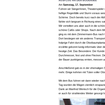
AUSFLUG AN DEN BODENSEE
Am
Samstag, 17. September
Fuhren wir SängerInnen, Theaterspieler
heftige Regenfälle und Sturm voraus we
Schirme. Doch bereits kurz nach der Abf
färbte sich langsam in Richtung eines s
Wir verteilten uns aber auch in die schön
schöne Cafés oder Shops. Nach dem Mitt
ging es mit dem Zimmermann-Bus nach 
Dort bestiegen wir ein anderes Transport
holprige Fahrt durch die Obstbaumplanta
erzählte gekonnt lustig-informativ über 
heutige Zeit. Das Besondere: Der Kunde
Durchmesser, fest und ohne Flecken. Die
der Bauer punktgenau ernten, messen un
Anschließend gab es in der ehemaligen 
mehr. Einige kehrten mit Tüten voller O
Mit dem Bus fuhren wir dann wieder nach
Tag wurden die Mägen ziemlich strapazi
Dank an Manfred Wenisch für die Organisa
er auch für strahlendes Wetter gesorgt 