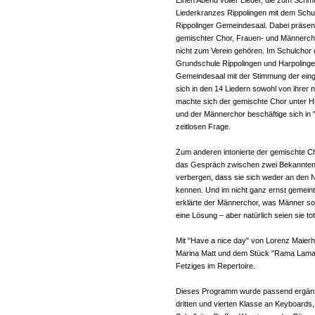
Einen Abend voller Lieder, die zum Sch
Liederkranzes Rippolingen mit dem Schu
Rippolinger Gemeindesaal. Dabei präsent
gemischter Chor, Frauen- und Männerchor
nicht zum Verein gehören. Im Schulchor 
Grundschule Rippolingen und Harpolingen
Gemeindesaal mit der Stimmung der ein
sich in den 14 Liedern sowohl von ihrer
machte sich der gemischte Chor unter H
und der Männerchor beschäftige sich in
zeitlosen Frage.
Zum anderen intonierte der gemischte C
das Gespräch zwischen zwei Bekannten, d
verbergen, dass sie sich weder an den 
kennen. Und im nicht ganz ernst gemei
erklärte der Männerchor, was Männer so 
eine Lösung – aber natürlich seien sie to
Mit "Have a nice day" von Lorenz Maier
Marina Matt und dem Stück "Rama Lama 
Fetziges im Repertoire.
Dieses Programm wurde passend ergänzt 
dritten und vierten Klasse an Keyboard