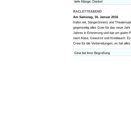
tiefe Klänge. Danke!
RACLETTEABEND
Am Samstag, 16. Januar 2016
trafen wir, Sänger(innen) und Theatersp
gegenseitig alles Gute für das neue Jah
Jahres in Erinnerung und bat um guten 
nach Käse, Gewürze und Knoblauch. Es 
Crew für die Vorbereitungen, es hat alle
Gina bei ihrer Begrüßung