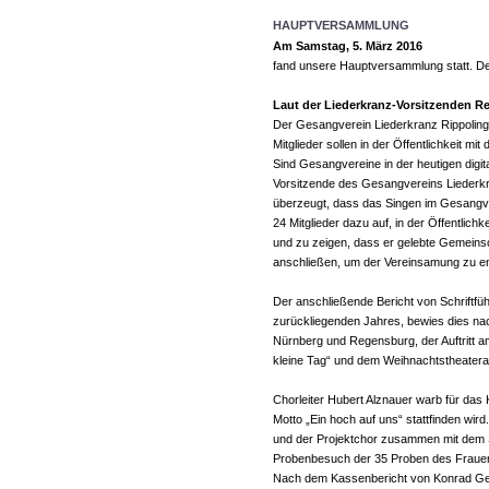
HAUPTVERSAMMLUNG
Am Samstag, 5. März 2016
fand unsere Hauptversammlung statt. Der
Laut der Liederkranz-Vorsitzenden Re
Der Gesangverein Liederkranz Rippolingen
Mitglieder sollen in der Öffentlichkeit 
Sind Gesangvereine in der heutigen digi
Vorsitzende des Gesangvereins Liederkr
überzeugt, dass das Singen im Gesangver
24 Mitglieder dazu auf, in der Öffentlic
und zu zeigen, dass er gelebte Gemeinsc
anschließen, um der Vereinsamung zu entfl
Der anschließende Bericht von Schriftfüh
zurückliegenden Jahres, bewies dies nac
Nürnberg und Regensburg, der Auftritt a
kleine Tag“ und dem Weihnachtstheatera
Chorleiter Hubert Alznauer warb für das
Motto „Ein hoch auf uns“ stattfinden wi
und der Projektchor zusammen mit dem Sc
Probenbesuch der 35 Proben des Frauen
Nach dem Kassenbericht von Konrad Gers