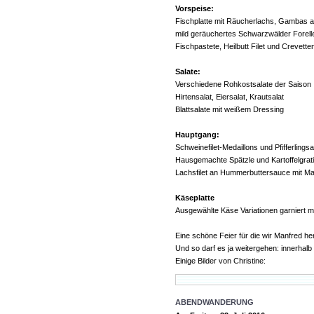
Vorspeise:
Fischplatte mit Räucherlachs, Gambas au
mild geräuchertes Schwarzwälder Forelle
Fischpastete, Heilbutt Filet und Crevette
Salate:
Verschiedene Rohkostsalate der Saison
Hirtensalat, Eiersalat, Krautsalat
Blattsalate mit weißem Dressing
Hauptgang:
Schweinefilet-Medaillons und Pfifferlings
Hausgemachte Spätzle und Kartoffelgrat
Lachsfilet an Hummerbuttersauce mit Ma
Käseplatte
Ausgewählte Käse Variationen garniert mi
Eine schöne Feier für die wir Manfred he
Und so darf es ja weitergehen: innerhalb
Einige Bilder von Christine:
ABENDWANDERUNG