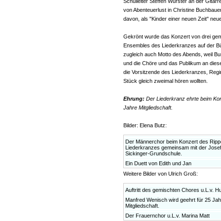
Schulleiter Steffen Wurster an der Git
von Abenteuerlust in Christine Buchbaue
davon, als "Kinder einer neuen Zeit" ne
Gekrönt wurde das Konzert von drei gem
Ensembles des Liederkranzes auf der Bü
zugleich auch Motto des Abends, weil B
und die Chöre und das Publikum an diese
die Vorsitzende des Liederkranzes, Regi
Stück gleich zweimal hören wollten.
Ehrung:
Der Liederkranz ehrte beim Kon
Jahre Mitgliedschaft.
Bilder: Elena Butz:
Der Männerchor beim Konzert des Rippo
Liederkranzes gemeinsam mit der Jose
Sickinger-Grundschule.
Ein Duett von Edith und Jan
Weitere Bilder von Ulrich Groß:
Auftritt des gemischten Chores u.L.v. H
Manfred Wenisch wird geehrt für 25 Jah
Mitgliedschaft.
Der Frauernchor u.L.v. Marina Matt