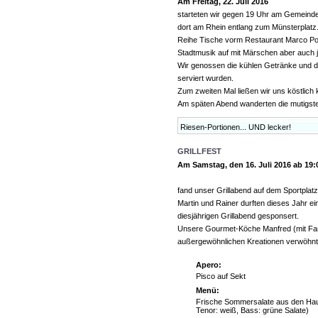
Am Freitag, 22. Juli 2016
starteten wir gegen 19 Uhr am Gemeind
dort am Rhein entlang zum Münsterplatz
Reihe Tische vorm Restaurant Marco Polo
Stadtmusik auf mit Märschen aber auch 
Wir genossen die kühlen Getränke und d
serviert wurden.
Zum zweiten Mal ließen wir uns köstlich
Am späten Abend wanderten die mutigste
Riesen-Portionen... UND lecker!
GRILLFEST
Am Samstag, den 16. Juli 2016 ab 19:
fand unser Grillabend auf dem Sportplatz 
Martin und Rainer durften dieses Jahr e
diesjährigen Grillabend gesponsert.
Unsere Gourmet-Köche Manfred (mit Fam
außergewöhnlichen Kreationen verwöhnt
Apero:
Pisco auf Sekt
Menü:
Frische Sommersalate aus den Haus
Tenor: weiß, Bass: grüne Salate)