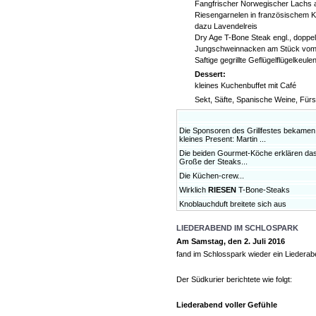
Fangfrischer Norwegischer Lachs a
Riesengarnelen in französischem K
dazu Lavendelreis
Dry Age T-Bone Steak engl., doppel
Jungschweinnacken am Stück vom Ku
Saftige gegrillte Geflügelflügelkeul
Dessert:
kleines Kuchenbuffet mit Café
Sekt, Säfte, Spanische Weine, Fü
Die Sponsoren des Grillfestes bekamen
kleines Present: Martin ...
Die beiden Gourmet-Köche erklären da
Große der Steaks...
Die Küchen-crew...
Wirklich
RIESEN
T-Bone-Steaks
Knoblauchduft breitete sich aus
LIEDERABEND IM SCHLOSPARK
Am Samstag, den 2. Juli 2016
fand im Schlosspark wieder ein Liederab
Der Südkurier berichtete wie folgt:
Liederabend voller Gefühle