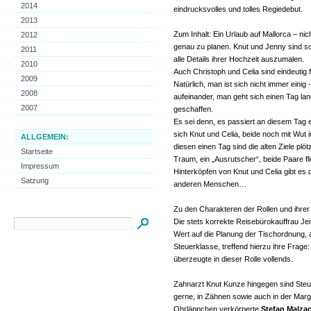
2014
eindrucksvolles und tolles Regiedebut.
2013
Zum Inhalt: Ein Urlaub auf Mallorca – n
2012
genau zu planen. Knut und Jenny sind so
2011
alle Details ihrer Hochzeit auszumalen.
2010
Auch Christoph und Celia sind eindeutig 
2009
Natürlich, man ist sich nicht immer einig
2008
aufeinander, man geht sich einen Tag l
2007
geschaffen.
Es sei denn, es passiert an diesem Tag
sich Knut und Celia, beide noch mit Wut i
ALLGEMEIN:
diesen einen Tag sind die alten Ziele plö
Startseite
Traum, ein „Ausrutscher“, beide Paare fl
Impressum
Hinterköpfen von Knut und Celia gibt es 
Satzung
anderen Menschen…
Zu den Charakteren der Rollen und ihre
Die stets korrekte Reisebürokauffrau Jen
Wert auf die Planung der Tischordnung, 
Steuerklasse, treffend hierzu ihre Frage
überzeugte in dieser Rolle vollends.
Zahnarzt Knut Kunze hingegen sind Steu
gerne, in Zähnen sowie auch in der Mar
Ohrläppchen verkörperte
Stefan Malza