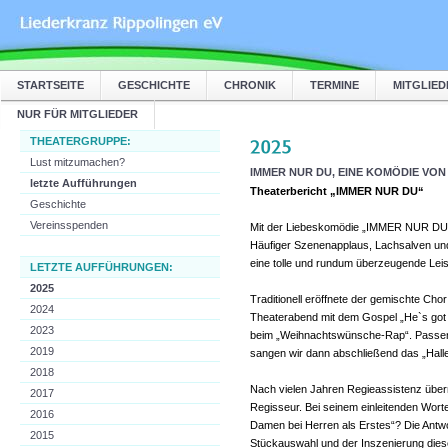
STARTSEITE
GESCHICHTE
CHRONIK
TERMINE
MITGLIED
NUR FÜR MITGLIEDER
THEATERGRUPPE:
Lust mitzumachen?
IMMER NUR DU, EINE KOMÖDIE VON
letzte Aufführungen
Theaterbericht „IMMER NUR DU“
Geschichte
Vereinsspenden
Mit der Liebeskomödie „IMMER NUR DU“ v
Häufiger Szenenapplaus, Lachsalven und
eine tolle und rundum überzeugende Leis
LETZTE AUFFÜHRUNGEN:
2025
Traditionell eröffnete der gemischte Cho
2024
Theaterabend mit dem Gospel „He`s got
2023
beim „Weihnachtswünsche-Rap“. Passend 
2019
sangen wir dann abschließend das „Halle
2018
Nach vielen Jahren Regieassistenz üb
2017
Regisseur. Bei seinem einleitenden Wort
2016
Damen bei Herren als Erstes“? Die Antw
2015
Stückauswahl und der Inszenierung dies