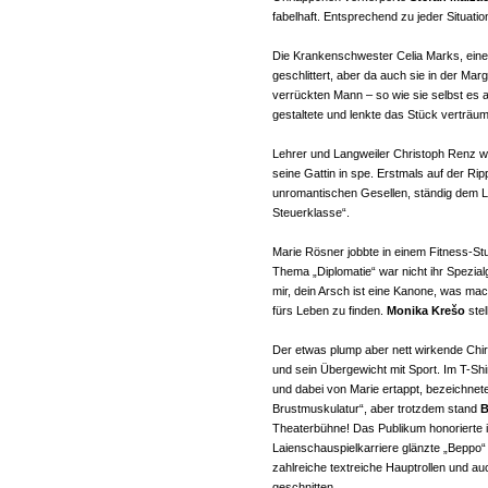
fabelhaft. Entsprechend zu jeder Situatio
Die Krankenschwester Celia Marks, eine 
geschlittert, aber da auch sie in der Ma
verrückten Mann – so wie sie selbst es au
gestaltete und lenkte das Stück verträ
Lehrer und Langweiler Christoph Renz war
seine Gattin in spe. Erstmals auf der Ri
unromantischen Gesellen, ständig dem Le
Steuerklasse“.
Marie Rösner jobbte in einem Fitness-Stud
Thema „Diplomatie“ war nicht ihr Spezialg
mir, dein Arsch ist eine Kanone, was mac
fürs Leben zu finden.
Monika Krešo
stel
Der etwas plump aber nett wirkende Chi
und sein Übergewicht mit Sport. Im T-Sh
und dabei von Marie ertappt, bezeichnete 
Brustmuskulatur“, aber trotzdem stand
B
Theaterbühne! Das Publikum honorierte ih
Laienschauspielkarriere glänzte „Beppo“ 
zahlreiche textreiche Hauptrollen und au
geschnitten.