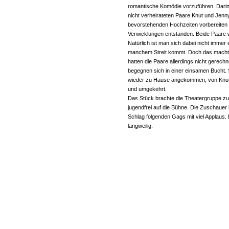
romantische Komödie vorzuführen. Darin
nicht verheirateten Paare Knut und Jenny
bevorstehenden Hochzeiten vorbereiten
Verwicklungen entstanden. Beide Paare wo
Natürlich ist man sich dabei nicht immer 
manchem Streit kommt. Doch das macht n
hatten die Paare allerdings nicht gerechn
begegnen sich in einer einsamen Bucht. S
wieder zu Hause angekommen, von Knut,
und umgekehrt.
Das Stück brachte die Theatergruppe zu
jugendfrei auf die Bühne. Die Zuschauer
Schlag folgenden Gags mit viel Applaus
langweilig.