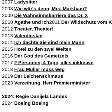
2007
Ladysitter
2008
Wie wär's denn, Mrs. Markham?
2009
Die Wahnsinnskarriere des Dr. X
2010
Agathe und Ich
2011
Der Wildschütz vom 
2012
Theater, Theater!
2013
Valentinstag
2014
Ich dachte Sie sind mein Mann
2015
Hotel zu den zwei Welten
2016
Der Gott des Gemetzels
2017
2 Personen, 4 Tage, alles inklusive
2018
Frau Müller muss weg
2019
Der Leichenschmaus
2023
Verzeihung, Herr Premierminister
2024: Regie Danijela Landes
2024
Boeing Boeing